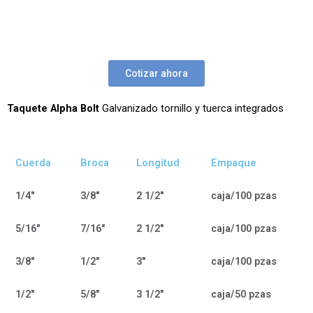
Cotizar ahora
Taquete Alpha Bolt
Galvanizado tornillo y tuerca integrados
Cuerda
Broca
Longitud
Empaque
1/4"
3/8"
2 1/2"
caja/100 pzas
5/16"
7/16"
2 1/2"
caja/100 pzas
3/8"
1/2"
3"
caja/100 pzas
1/2"
5/8"
3 1/2"
caja/50 pzas